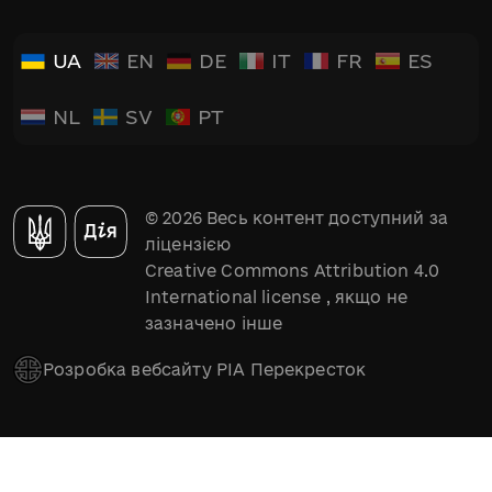
UA
EN
DE
IT
FR
ES
NL
SV
PT
© 2026 Весь контент доступний за
ліцензією
Creative Commons Attribution 4.0
International license
, якщо не
зазначено інше
Розробка вебсайту РІА Перекресток