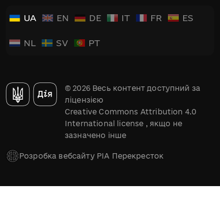
UA
EN
DE
IT
FR
ES
NL
SV
PT
© 2026 Весь контент доступний за
ліцензією
Creative Commons Attribution 4.0
International license
, якщо не
зазначено інше
Розробка вебсайту РІА Перекресток