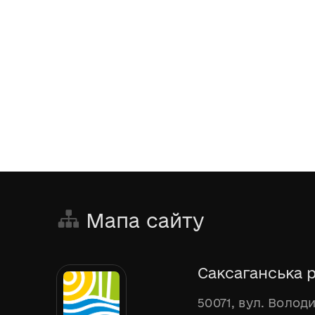
Мапа сайту
Саксаганська р
50071, вул. Волод