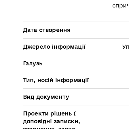
сприч
Дата створення
Джерело інформації
Уп
Галузь
Тип, носій інформації
Вид документу
Проекти рішень (
доповідні записки,
звернення, заяви,