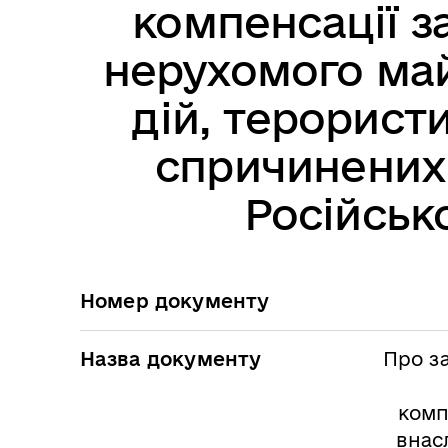
компенсації з
нерухомого май
дій, терористи
спричинених
Російськ
Номер документу
Назва документу
Про з
комп
внас