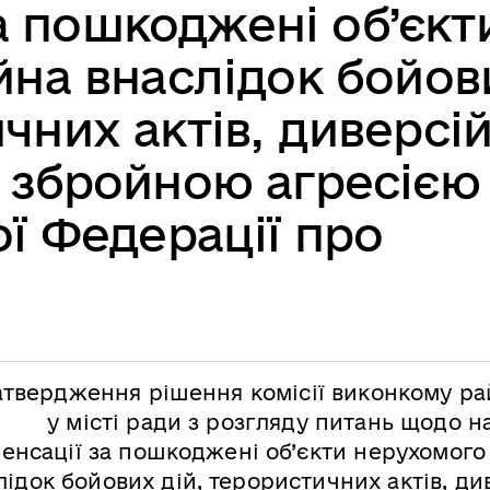
а пошкоджені об’єкт
на внаслідок бойов
чних актів, диверсій
 збройною агресією
ої Федерації про
атвердження рішення комісії виконкому ра
у місті ради з розгляду питань щодо 
енсації за пошкоджені об’єкти нерухомого
лідок бойових дій, терористичних актів, ди