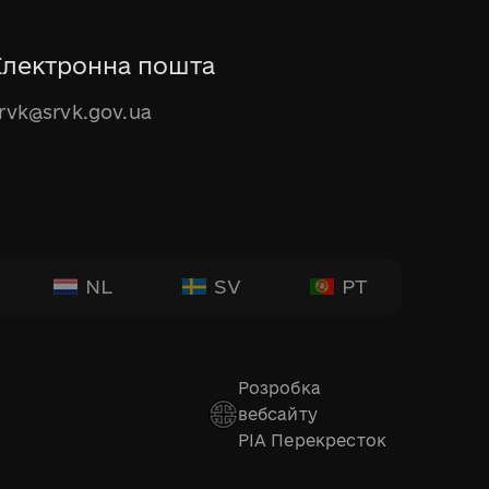
Електронна пошта
rvk@srvk.gov.ua
NL
SV
PT
Розробка
вебсайту
РІА Перекресток