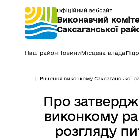
Офіційний вебсайт
Виконавчий коміте
Саксаганської райо
Наш район
Новини
Місцева влада
Підр
Рішення виконкому Саксаганської ра
Про затвердж
виконкому рай
розгляду пи