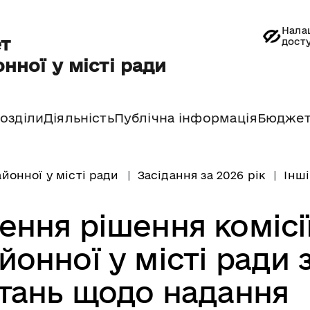
Нала
т
дост
нної у місті ради
озділи
Діяльність
Публічна інформація
Бюдже
йонної у місті ради
Засідання за 2026 рік
Інші
ення рішення комісі
онної у місті ради 
тань щодо надання