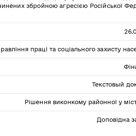
инених збройною агресією Російської Фед
26.
равління праці та соціального захисту на
Фін
Текстовый до
Рішення виконкому районної у міст
Доповідна з