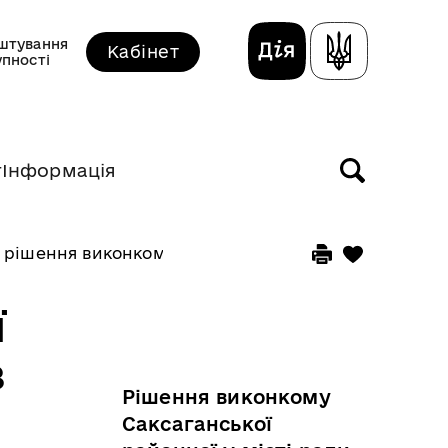
штування
Кабінет
упності
т
Інформація
 рішення виконкому прийняті у березні 2026 року
ї
з
Рішення виконкому
Саксаганської