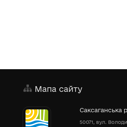
Мапа сайту
Саксаганська р
50071, вул. Волод