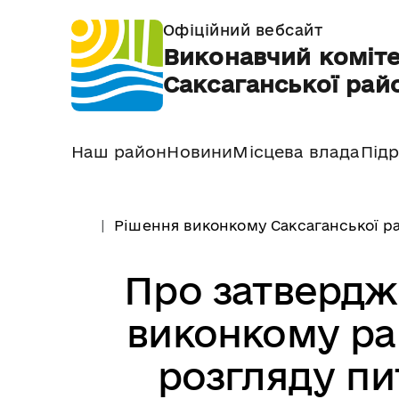
Офіційний вебсайт
Виконавчий коміте
Саксаганської райо
Наш район
Новини
Місцева влада
Підр
Рішення виконкому Саксаганської ра
Про затвердж
виконкому рай
розгляду пи