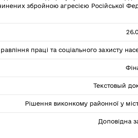
инених збройною агресією Російської Фед
26.
равління праці та соціального захисту на
Фін
Текстовый до
Рішення виконкому районної у міст
Доповідна з