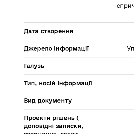
сприч
Дата створення
Джерело інформації
Уп
Галузь
Тип, носій інформації
Вид документу
Проекти рішень (
доповідні записки,
звернення, заяви,