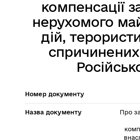
компенсації з
нерухомого май
дій, терористи
спричинених
Російськ
Номер документу
Назва документу
Про з
комп
внас