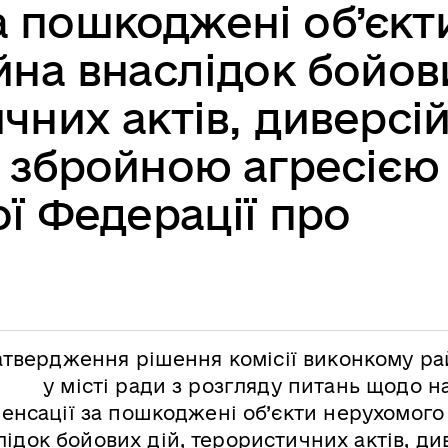
а пошкоджені об’єкт
на внаслідок бойов
чних актів, диверсій
 збройною агресією
ої Федерації про
атвердження рішення комісії виконкому ра
у місті ради з розгляду питань щодо 
енсації за пошкоджені об’єкти нерухомого
лідок бойових дій, терористичних актів, ди