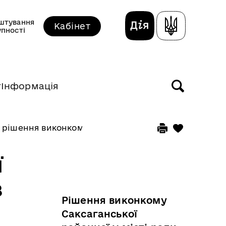
штування
Кабінет
упності
т
Інформація
 рішення виконкому прийняті у березні 2026 року
ї
з
Рішення виконкому
Саксаганської