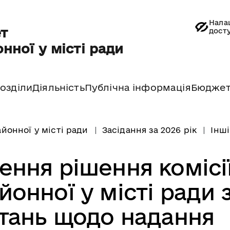
Нала
т
дост
нної у місті ради
озділи
Діяльність
Публічна інформація
Бюдже
йонної у місті ради
Засідання за 2026 рік
Інші
ення рішення комісі
онної у місті ради 
тань щодо надання