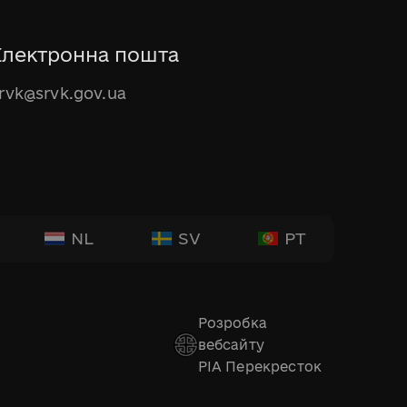
Електронна пошта
rvk@srvk.gov.ua
NL
SV
PT
Розробка
вебсайту
РІА Перекресток