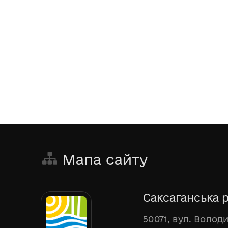
Мапа сайту
Саксаганська р
50071, вул. Волод