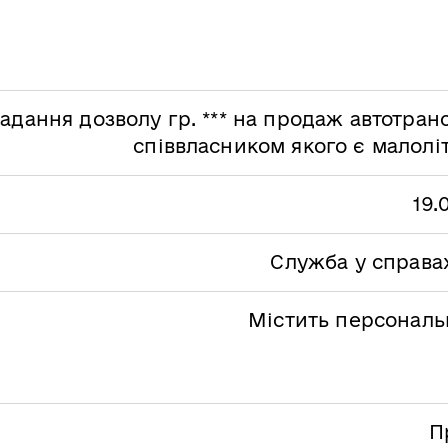
адання дозволу гр. *** на продаж автотран
співвласником якого є малоліт
19.
Служба у справах
Містить персональн
П