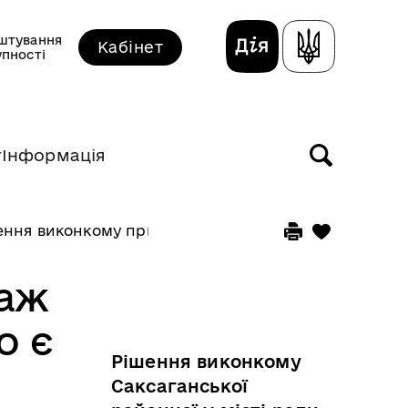
штування
Кабінет
упності
т
Інформація
ння виконкому прийняті від 19 березня 2026 року
даж
о є
Рішення виконкому
Саксаганської