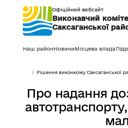
Офіційний вебсайт
Виконавчий коміте
Саксаганської райо
Наш район
Новини
Місцева влада
Підр
Рішення виконкому Саксаганської ра
Про надання доз
автотранспорту,
мал