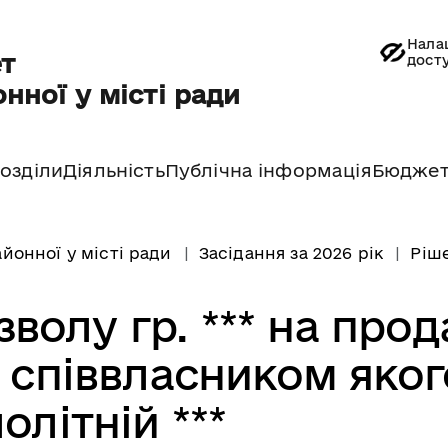
Нала
т
дост
нної у місті ради
озділи
Діяльність
Публічна інформація
Бюдже
йонної у місті ради
Засідання за 2026 рік
Ріше
волу гр. *** на про
 співвласником яког
олітній ***