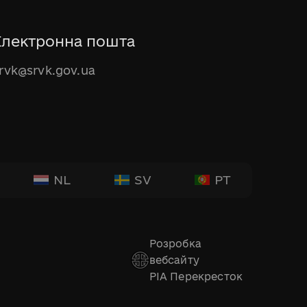
Електронна пошта
rvk@srvk.gov.ua
NL
SV
PT
Розробка
вебсайту
РІА Перекресток