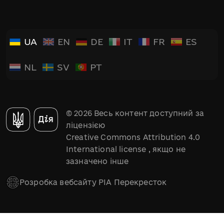
UA
EN
DE
IT
FR
ES
NL
SV
PT
© 2026 Весь контент доступний за
ліцензією
Creative Commons Attribution 4.0
International license
, якщо не
зазначено інше
Розробка вебсайту РІА Перекресток