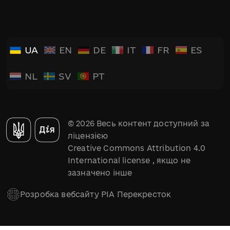
UA
EN
DE
IT
FR
ES
NL
SV
PT
© 2026 Весь контент доступний за
ліцензією
Creative Commons Attribution 4.0
International license
, якщо не
зазначено інше
Розробка вебсайту РІА Перекресток