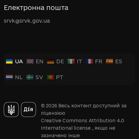
Електронна пошта
srvk@srvk.gov.ua
UA
EN
DE
IT
FR
ES
NL
SV
PT
© 2026 Весь контент доступний за
ліцензією
Creative Commons Attribution 4.0
International license
, якщо не
зазначено інше