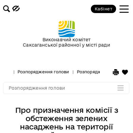
Кабінет
Розпорядження голови за
березень 2015 року
Розпорядження голови за лютий
Виконавчий комітет
2015 року
Саксаганської районної у місті ради
Розпорядження голови за
січень 2015 року
Розпорядження голови
Розпорядження за 2015 р
Розпорядження за 2014
Розпорядження голови
Про призначення комісії з
обстеження зелених
насаджень на території