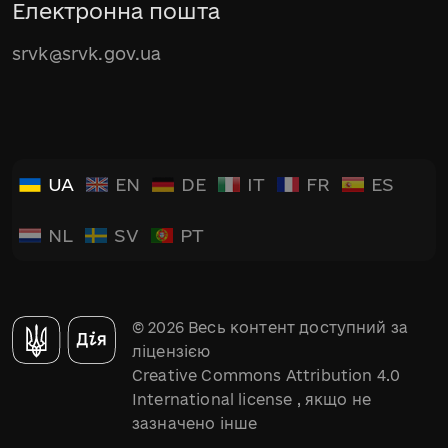
Електронна пошта
srvk@srvk.gov.ua
UA
EN
DE
IT
FR
ES
NL
SV
PT
© 2026 Весь контент доступний за
ліцензією
Creative Commons Attribution 4.0
International license
, якщо не
зазначено інше