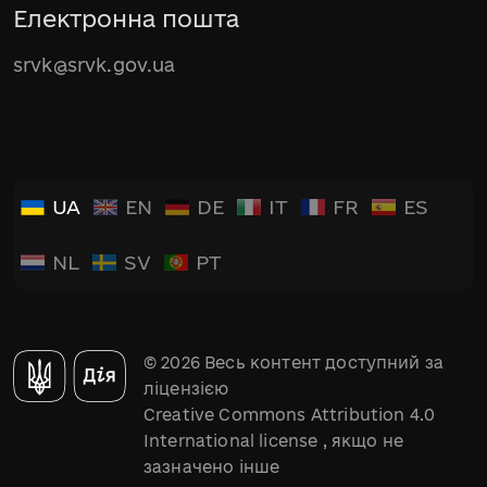
Електронна пошта
srvk@srvk.gov.ua
UA
EN
DE
IT
FR
ES
NL
SV
PT
© 2026 Весь контент доступний за
ліцензією
Creative Commons Attribution 4.0
International license
, якщо не
зазначено інше