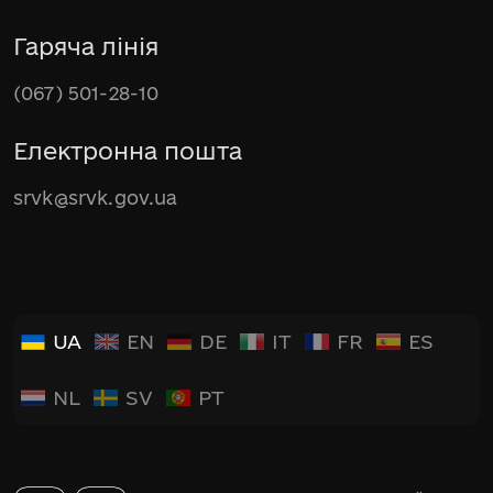
Гаряча лінія
(067) 501-28-10
Електронна пошта
srvk@srvk.gov.ua
UA
EN
DE
IT
FR
ES
NL
SV
PT