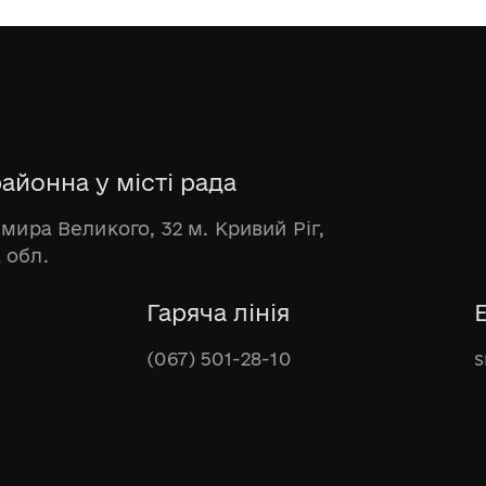
айонна у місті рада
имира Великого, 32 м. Кривий Ріг,
 обл.
Гаряча лінія
(067) 501-28-10
s