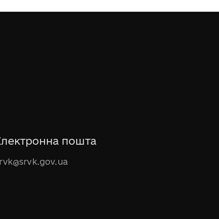
Електронна пошта
rvk@srvk.gov.ua