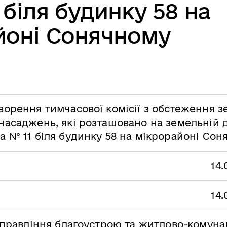
 біля будинку 58 на
йоні Сонячному
ворення тимчасової комісії з обстеження з
насаджень, які розташовано на земельній д
а № 11 біля будинку 58 на мікрорайоні Сон
14.
14.
правління благоустрою та житлово-комуна