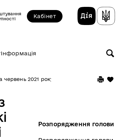
штування
Кабінет
упності
т
Інформація
а червень 2021 року
з
і
Розпорядження голови
і