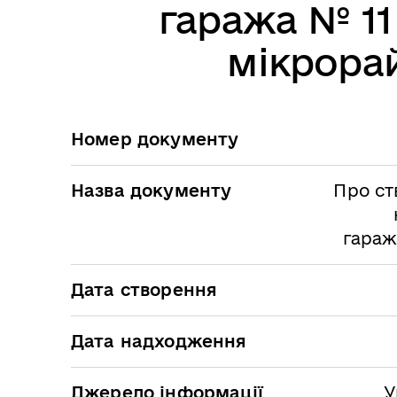
гаража № 11
мікрора
Номер документу
Назва документу
Про ст
гараж
Дата створення
Дата надходження
Джерело інформації
У