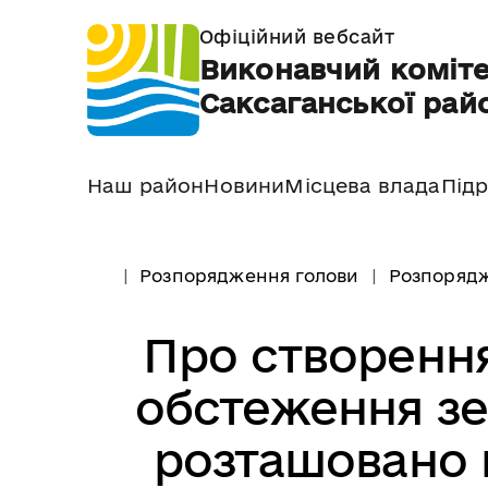
Офіційний вебсайт
Виконавчий коміте
Саксаганської райо
Наш район
Новини
Місцева влада
Підр
Розпорядження голови
Розпорядж
Про створення
обстеження зе
розташовано 