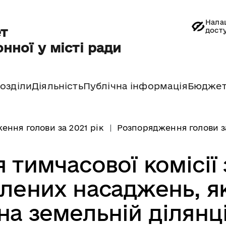
Нала
т
дост
нної у місті ради
озділи
Діяльність
Публічна інформація
Бюдже
ення голови за 2021 рік
Розпорядження голови з
 тимчасової комісії 
лених насаджень, як
на земельній ділянц