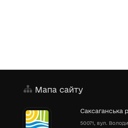
Мапа сайту
Саксаганська р
50071, вул. Волод