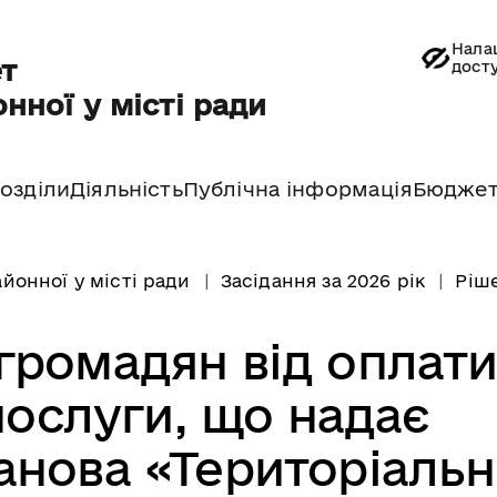
Нала
т
дост
нної у місті ради
озділи
Діяльність
Публічна інформація
Бюдже
йонної у місті ради
Засідання за 2026 рік
Ріше
громадян від оплати
послуги, що надає
анова «Територіаль