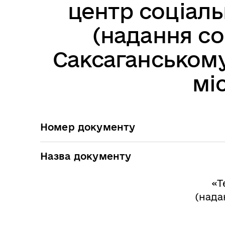
центр соціал
(надання со
Саксаганському
мі
Номер документу
Назва документу
«Т
(нада