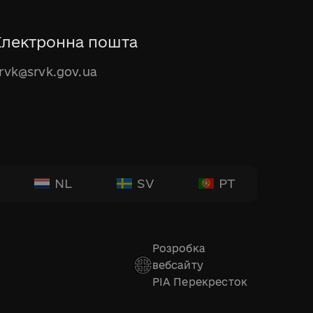
Електронна пошта
rvk@srvk.gov.ua
NL
SV
PT
Розробка
вебсайту
РІА Перекресток