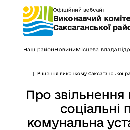
Офіційний вебсайт
Виконавчий коміте
Саксаганської райо
Наш район
Новини
Місцева влада
Підр
Рішення виконкому Саксаганської ра
Про звільнення 
соціальні 
комунальна уст