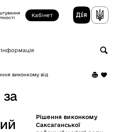
штування
Кабінет
упності
т
Інформація
ння виконкому від 15 січня 2026 року
 за
Рішення виконкому
ний
Саксаганської