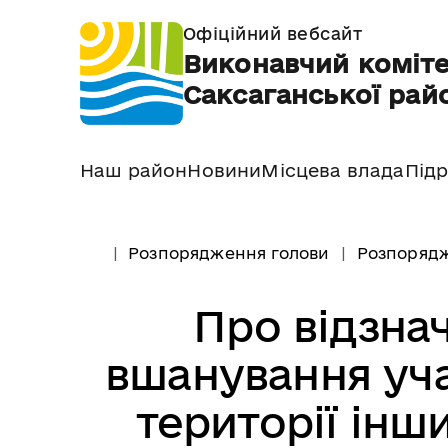
Офіційний вебсайт
Виконавчий коміте
Саксаганської райо
Наш район
Новини
Місцева влада
Підр
Розпорядження голови
Розпорядж
Про відзна
вшанування уча
території інш