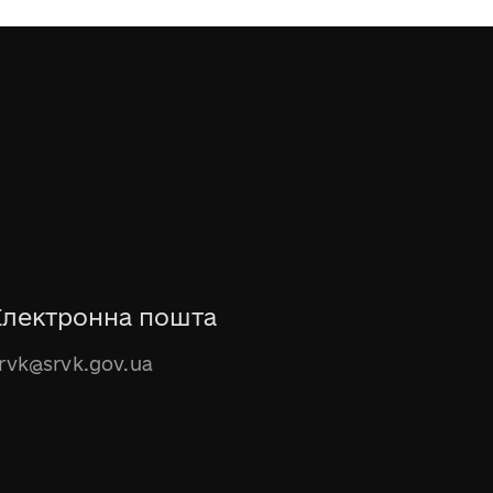
Електронна пошта
rvk@srvk.gov.ua