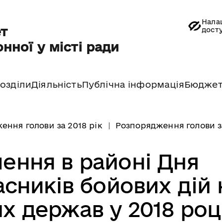
Нала
т
дост
нної у місті ради
озділи
Діяльність
Публічна інформація
Бюдже
ення голови за 2018 рік
Розпорядження голови за
чення в районі Дня
сників бойових дій 
их держав у 2018 роц