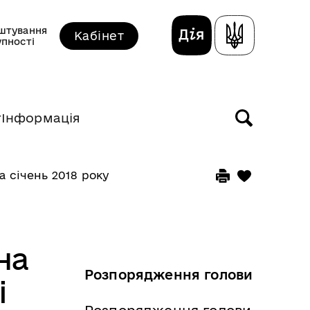
штування
Кабінет
упності
т
Інформація
 січень 2018 року
на
Розпорядження голови
і