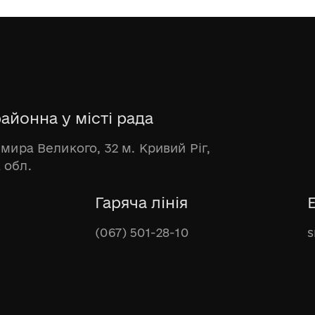
айонна у місті рада
имира Великого, 32 м. Кривий Ріг,
 обл.
Гаряча лінія
(067) 501-28-10
s