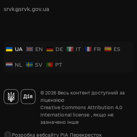
srvk@srvk.gov.ua
UA
EN
DE
IT
FR
ES
NL
SV
PT
© 2026 Весь контент доступний за
ліцензією
Creative Commons Attribution 4.0
International license
, якщо не
зазначено інше
Розробка вебсайту РІА Перекресток