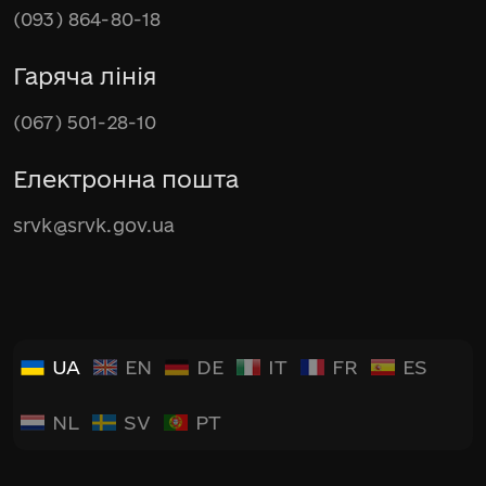
(093) 864-80-18
Гаряча лінія
(067) 501-28-10
Електронна пошта
srvk@srvk.gov.ua
UA
EN
DE
IT
FR
ES
NL
SV
PT