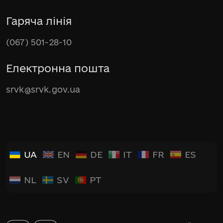
Гаряча лінія
(067) 501-28-10
Електронна пошта
srvk@srvk.gov.ua
UA
EN
DE
IT
FR
ES
NL
SV
PT