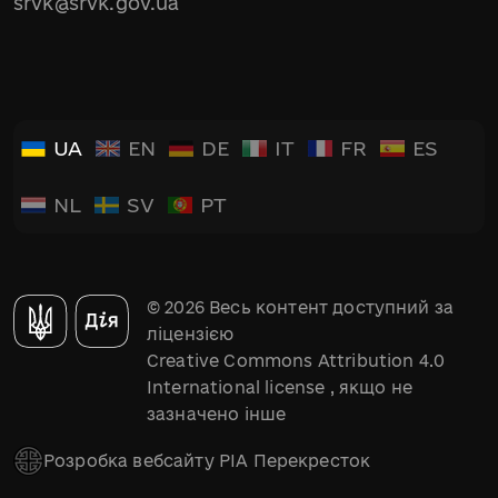
srvk@srvk.gov.ua
UA
EN
DE
IT
FR
ES
NL
SV
PT
© 2026 Весь контент доступний за
ліцензією
Creative Commons Attribution 4.0
International license
, якщо не
зазначено інше
Розробка вебсайту РІА Перекресток