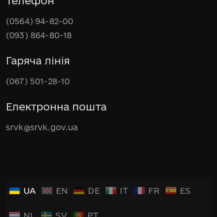
Телефон
(0564) 94-82-00
(093) 864-80-18
Гаряча лінія
(067) 501-28-10
Електронна пошта
srvk@srvk.gov.ua
UA
EN
DE
IT
FR
ES
NL
SV
PT