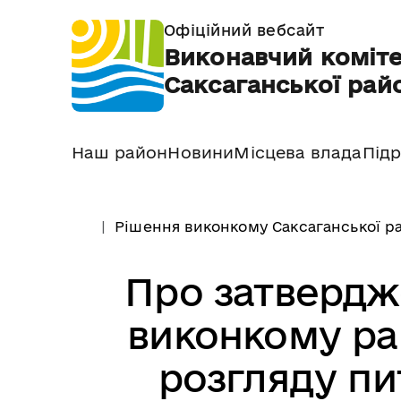
Офіційний вебсайт
Виконавчий коміте
Саксаганської райо
Наш район
Новини
Місцева влада
Підр
Рішення виконкому Саксаганської ра
Про затвердж
виконкому рай
розгляду пи