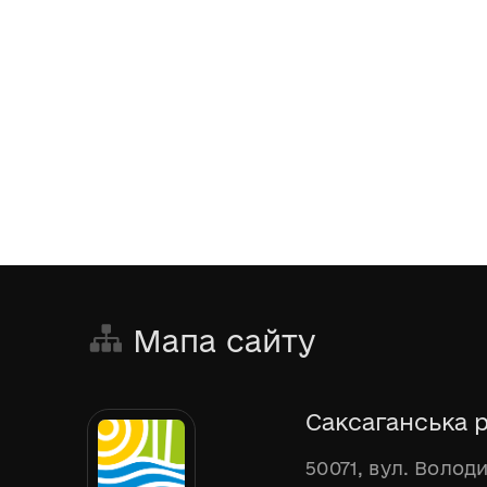
Мапа сайту
Саксаганська р
50071, вул. Волод