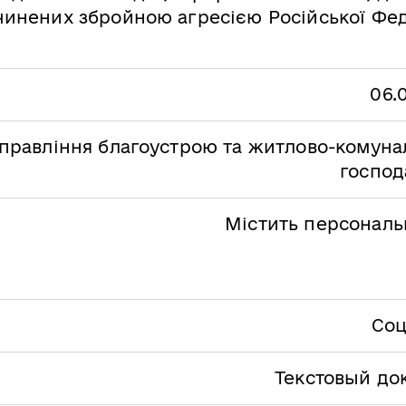
инених збройною агресією Російської Фед
06.
правління благоустрою та житлово-комуна
господ
Містить персональн
Соц
Текстовый до