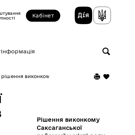
штування
Кабінет
упності
т
Інформація
 рішення виконкому прийняті у березні 2026 року
ї
з
Рішення виконкому
Саксаганської