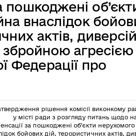
а пошкоджені об’єкт
на внаслідок бойов
чних актів, диверсій
 збройною агресією
ої Федерації про
атвердження рішення комісії виконкому ра
у місті ради з розгляду питань щодо 
енсації за пошкоджені об’єкти нерухомого
лідок бойових дій, терористичних актів, ди