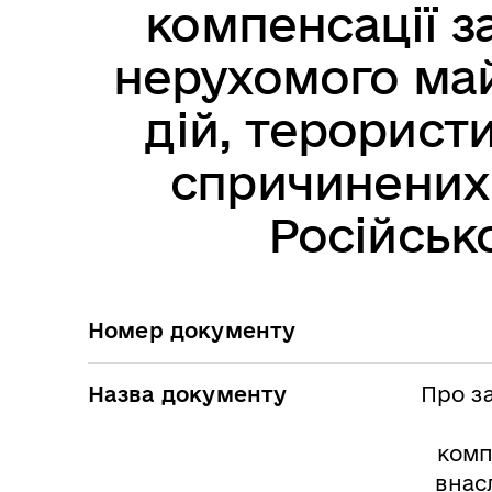
компенсації з
нерухомого май
дій, терористи
спричинених
Російськ
Номер документу
Назва документу
Про з
комп
внас