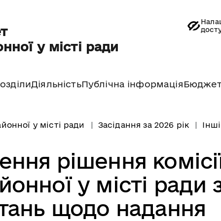
Нала
т
дост
нної у місті ради
озділи
Діяльність
Публічна інформація
Бюдже
йонної у місті ради
Засідання за 2026 рік
Інші
ення рішення комісі
онної у місті ради 
тань щодо надання