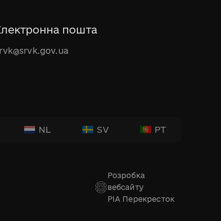
Електронна пошта
rvk@srvk.gov.ua
NL
SV
PT
Розробка
вебсайту
РІА Перекресток