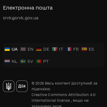
Електронна пошта
srvk@srvk.gov.ua
UA
EN
DE
IT
FR
ES
NL
SV
PT
© 2026 Весь контент доступний за
ліцензією
Creative Commons Attribution 4.0
International license
, якщо не
зазначено інше