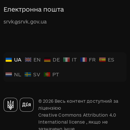
Електронна пошта
srvk@srvk.gov.ua
UA
EN
DE
IT
FR
ES
NL
SV
PT
© 2026 Весь контент доступний за
ліцензією
Creative Commons Attribution 4.0
International license
, якщо не
зазначено інше