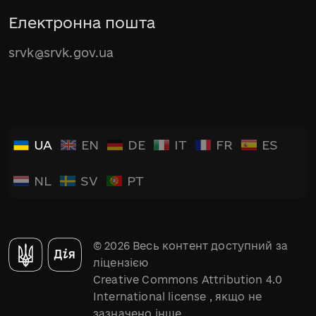
Електронна пошта
srvk@srvk.gov.ua
UA
EN
DE
IT
FR
ES
NL
SV
PT
© 2026 Весь контент доступний за
ліцензією
Creative Commons Attribution 4.0
International license
, якщо не
зазначено інше