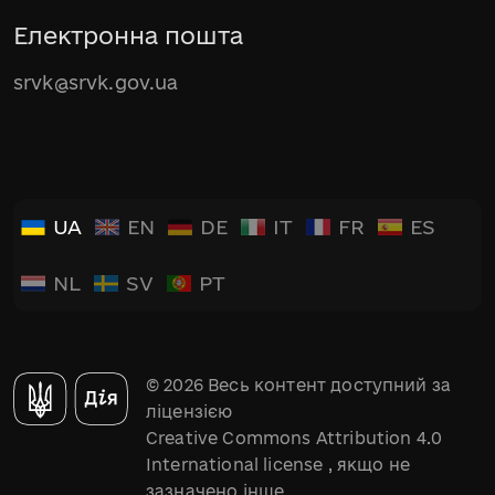
Електронна пошта
srvk@srvk.gov.ua
UA
EN
DE
IT
FR
ES
NL
SV
PT
© 2026 Весь контент доступний за
ліцензією
Creative Commons Attribution 4.0
International license
, якщо не
зазначено інше