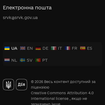
Електронна пошта
srvk@srvk.gov.ua
UA
EN
DE
IT
FR
ES
NL
SV
PT
© 2026 Весь контент доступний за
ліцензією
Creative Commons Attribution 4.0
International license
, якщо не
зазначено інше