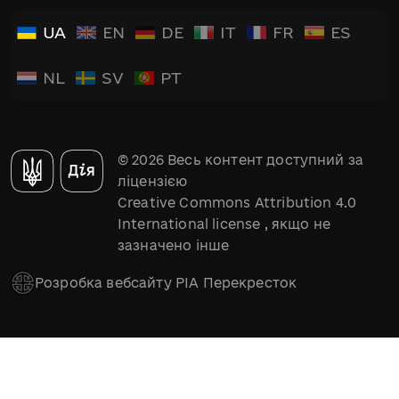
UA
EN
DE
IT
FR
ES
NL
SV
PT
© 2026 Весь контент доступний за
ліцензією
Creative Commons Attribution 4.0
International license
, якщо не
зазначено інше
Розробка вебсайту РІА Перекресток