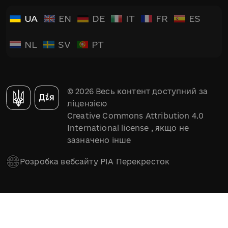
UA
EN
DE
IT
FR
ES
NL
SV
PT
© 2026 Весь контент доступний за
ліцензією
Creative Commons Attribution 4.0
International license
, якщо не
зазначено інше
Розробка вебсайту РІА Перекресток