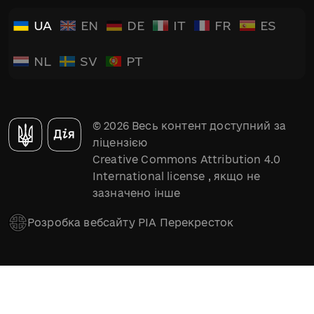
UA
EN
DE
IT
FR
ES
NL
SV
PT
© 2026 Весь контент доступний за
ліцензією
Creative Commons Attribution 4.0
International license
, якщо не
зазначено інше
Розробка вебсайту РІА Перекресток