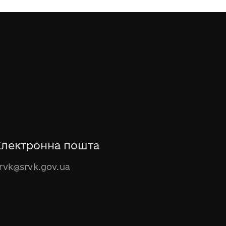
Електронна пошта
rvk@srvk.gov.ua