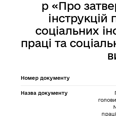
р «Про затв
інструкцій 
соціальних ін
праці та соціал
в
Номер документу
Назва документу
голови
праці