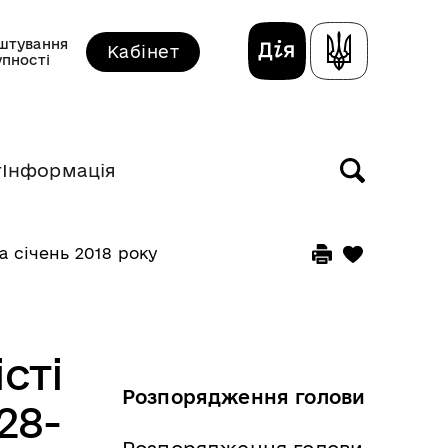
штування
Кабінет
упності
т
Інформація
 січень 2018 року
сті
Розпорядження голови
28-