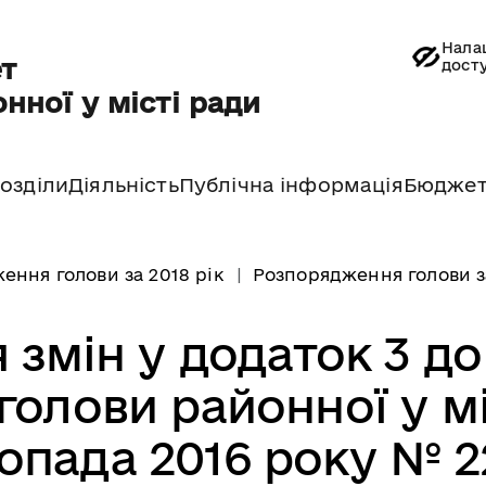
Нала
т
дост
нної у місті ради
озділи
Діяльність
Публічна інформація
Бюдже
ення голови за 2018 рік
Розпорядження голови за
 змін у додаток 3 до
олови районної у мі
топада 2016 року № 2