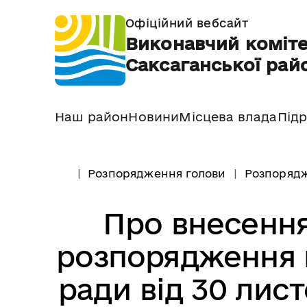
Офіційний вебсайт
Виконавчий коміте
Саксаганської райо
Наш район
Новини
Місцева влада
Підр
Розпорядження голови
Розпорядж
Про внесення
розпорядження г
ради від 30 лис