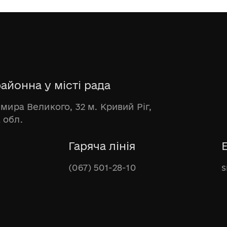
айонна у місті рада
имира Великого, 32 м. Кривий Ріг,
 обл.
Гаряча лінія
(067) 501-28-10
s