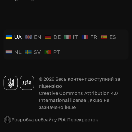
UA
EN
DE
IT
FR
ES
NL
SV
PT
© 2026 Весь контент доступний за
ліцензією
Creative Commons Attribution 4.0
International license
, якщо не
зазначено інше
Розробка вебсайту РІА Перекресток