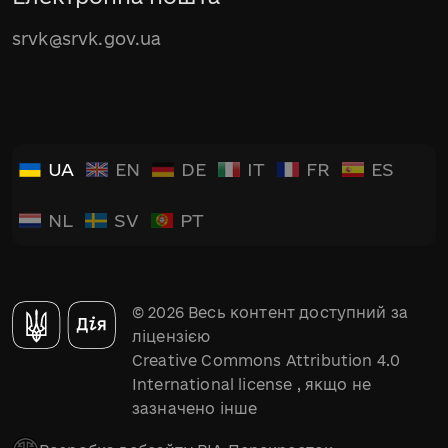
srvk@srvk.gov.ua
UA
EN
DE
IT
FR
ES
NL
SV
PT
© 2026 Весь контент доступний за
ліцензією
Creative Commons Attribution 4.0
International license
, якщо не
зазначено інше