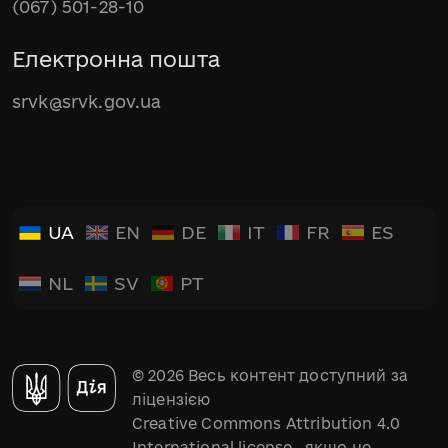
(067) 501-28-10
Електронна пошта
srvk@srvk.gov.ua
UA
EN
DE
IT
FR
ES
NL
SV
PT
© 2026 Весь контент доступний за
ліцензією
Creative Commons Attribution 4.0
International license
, якщо не