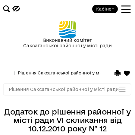
Кабінет
ХХХ сесія V скликання від 19
травня 2010 року
ХХІХ сесія V скликання від 23
Виконавчий комітет
березня 2010 року
Саксаганської районної у місті ради
ХХVІІІ сесія Vскликання від 03
лютого 2010 року
Рішення Саксаганської районної у місті ради
Сесс
Сессії у 2009 році
Рішення Саксаганської районної у місті ради
Додаток до рішення районної у
місті ради VІ скликання від
10.12.2010 року № 12