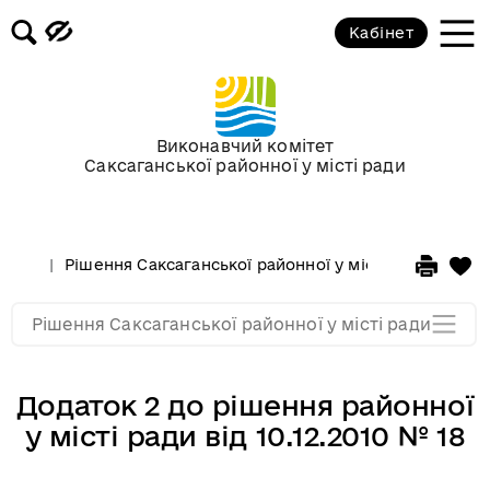
Кабінет
ХХХ сесія V скликання від 19
травня 2010 року
ХХІХ сесія V скликання від 23
Виконавчий комітет
березня 2010 року
Саксаганської районної у місті ради
ХХVІІІ сесія Vскликання від 03
лютого 2010 року
Рішення Саксаганської районної у місті ради
Сесс
Сессії у 2009 році
Рішення Саксаганської районної у місті ради
Додаток 2 до рішення районної
у місті ради від 10.12.2010 № 18