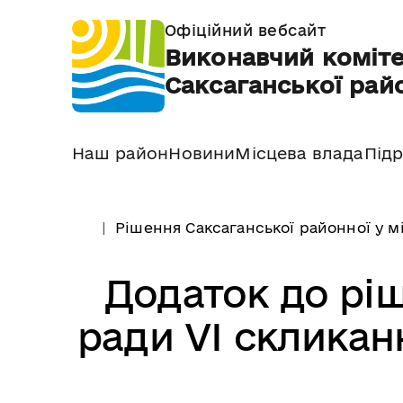
Офіційний вебсайт
Виконавчий коміте
Саксаганської райо
Наш район
Новини
Місцева влада
Підр
Рішення Саксаганської районної у м
Додаток до ріш
ради VІ скликанн