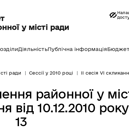
Нала
т
дост
нної у місті ради
озділи
Діяльність
Публічна інформація
Бюдже
істі ради
Сессії у 2010 році
ІІ сесія VІ скликан
ення районної у міс
я від 10.12.2010 рок
13