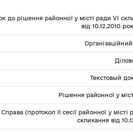
ок до рішення районної у місті ради VІ ск
від 10.12.2010 ро
Організаційний
Ділов
Текстовый до
Рішення районної у міс
Справа (протокол ІI сесії районної у місті 
скликання від 10.1