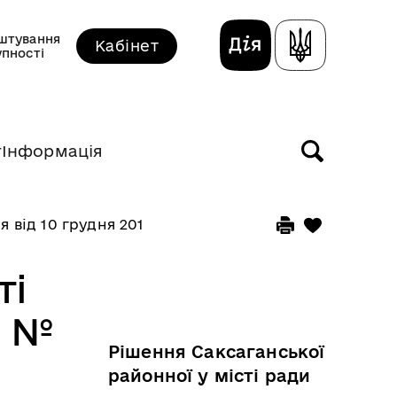
штування
Кабінет
упності
т
Інформація
ня від 10 грудня 2010 року
ті
у №
Рішення Саксаганської
районної у місті ради