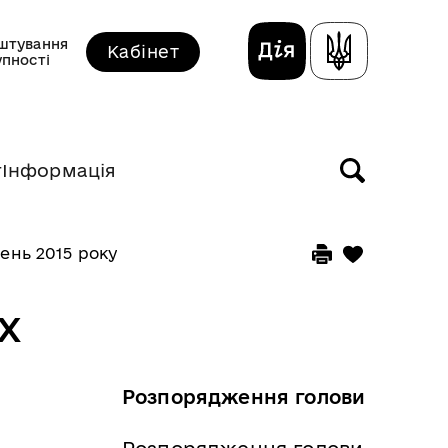
штування
Кабінет
упності
т
Інформація
ень 2015 року
х
Розпорядження голови