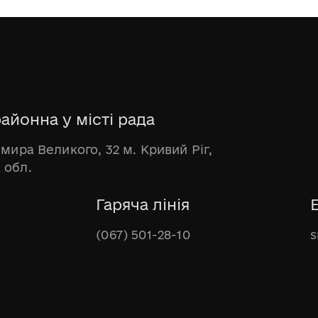
айонна у місті рада
имира Великого, 32 м. Кривий Ріг,
 обл.
Гаряча лінія
(067) 501-28-10
s