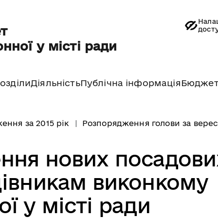
Нала
т
дост
нної у місті ради
озділи
Діяльність
Публічна інформація
Бюдже
ення за 2015 рік
Розпорядження голови за верес
ння нових посадови
цівникам виконкому
ї у місті ради