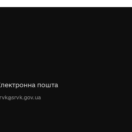
Електронна пошта
rvk@srvk.gov.ua