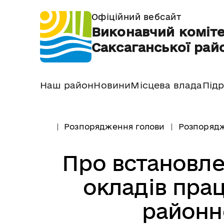
Офіційний вебсайт
Виконавчий коміте
Саксаганської райо
Наш район
Новини
Місцева влада
Підр
Розпорядження голови
Розпорядж
Про встановле
окладів пра
районно