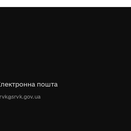
Електронна пошта
rvk@srvk.gov.ua