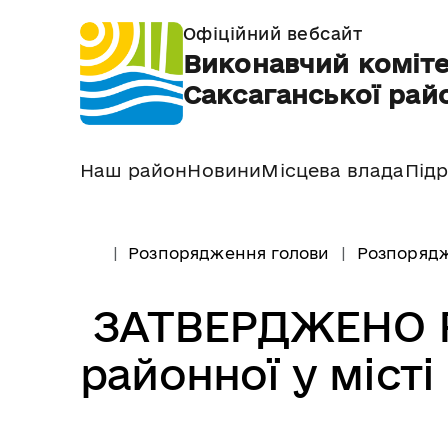
Офіційний вебсайт
Виконавчий коміте
Саксаганської райо
Наш район
Новини
Місцева влада
Підр
Розпорядження голови
Розпорядж
ЗАТВЕРДЖЕНО Р
районної у місті