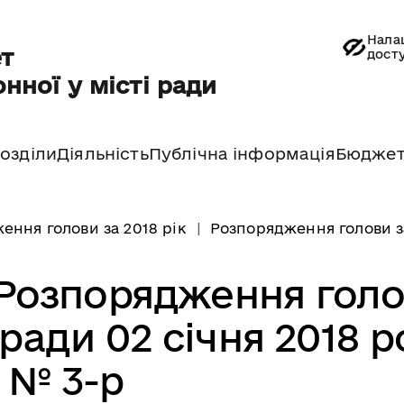
Нала
т
дост
нної у місті ради
озділи
Діяльність
Публічна інформація
Бюдже
ення голови за 2018 рік
Розпорядження голови за
озпорядження голо
 ради 02 січня 2018 р
№ 3-р