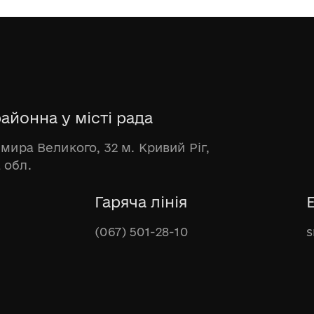
айонна у місті рада
имира Великого, 32 м. Кривий Ріг,
 обл.
Гаряча лінія
(067) 501-28-10
s