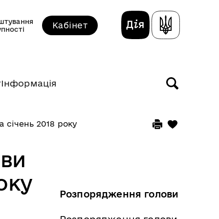
штування
Кабінет
упності
т
Інформація
 січень 2018 року
ви
оку
Розпорядження голови