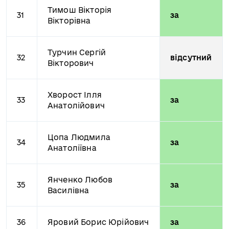
Тимош Вікторія
31
за
Вікторівна
Турчин Сергій
32
відсутний
Вікторович
Хворост Ілля
33
за
Анатолійович
Цопа Людмила
34
за
Анатоліївна
Янченко Любов
35
за
Василівна
36
Яровий Борис Юрійович
за