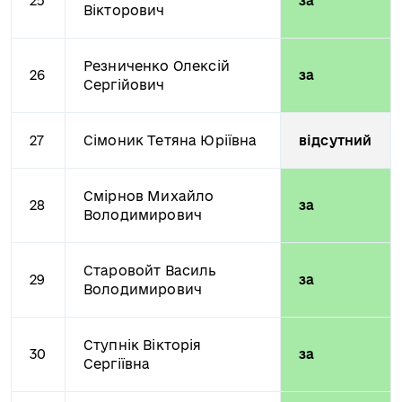
25
за
Вікторович
Резниченко Олексій
26
за
Сергійович
27
Сімоник Тетяна Юріївна
відсутний
Смірнов Михайло
28
за
Володимирович
Старовойт Василь
29
за
Володимирович
Ступнік Вікторія
30
за
Сергіївна