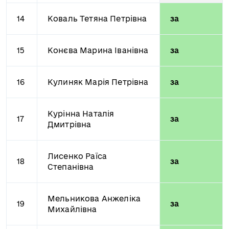
14
Коваль Тетяна Петрівна
за
15
Конєва Марина Іванівна
за
16
Кулиняк Марія Петрівна
за
Курінна Наталія
17
за
Дмитрівна
Лисенко Раїса
18
за
Степанівна
Мельникова Анжеліка
19
за
Михайлівна