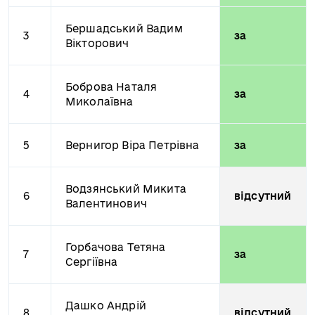
Бершадський Вадим
3
за
Вікторович
Боброва Наталя
4
за
Миколаївна
5
Вернигор Віра Петрівна
за
Водзянський Микита
6
відсутний
Валентинович
Горбачова Тетяна
7
за
Сергіївна
Дашко Андрій
8
відсутний