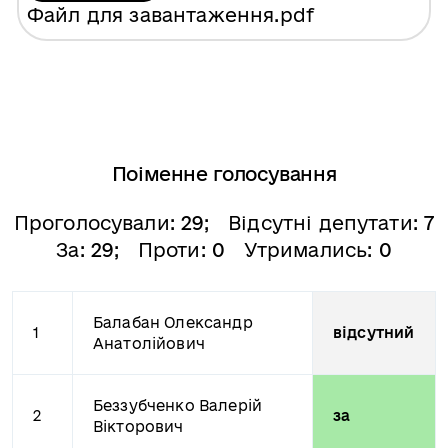
Файл для завантаження
.pdf
Поіменне голосування
Проголосували:
29
; Відсутні депутати:
7
За:
29
; Проти:
0
Утримались:
0
Балабан Олександр
1
відсутний
Анатолійович
Беззубченко Валерій
2
за
Вікторович