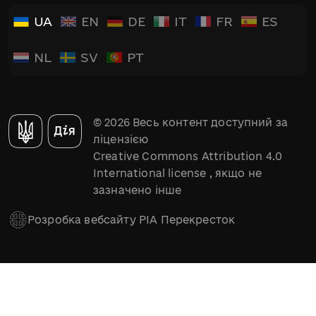
UA
EN
DE
IT
FR
ES
NL
SV
PT
© 2026 Весь контент доступний за
ліцензією
Creative Commons Attribution 4.0
International license
, якщо не
зазначено інше
Розробка вебсайту РІА Перекресток