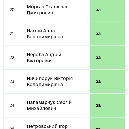
Моргач Станіслав
20
за
Дмитрович
Нагній Алла
21
за
Володимирівна
Нероба Андрій
22
за
Вікторович
Ничипорук Вікторія
23
за
Володимирівна
Паламарчук Сергій
24
за
Михайлович
Петровський Ігор