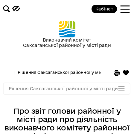
Кабінет
Сесії у 2013 році
Сесії у 2012 році
Виконавчий комітет
Саксаганської районної у місті ради
Сессії у 2011 році
Сессії у 2010 році
Рішення Саксаганської районної у місті ради
Сесі
Сессії у 2009 році
Рішення Саксаганської районної у місті ради
Про звіт голови районної у
місті ради про діяльність
виконавчого комітету районної