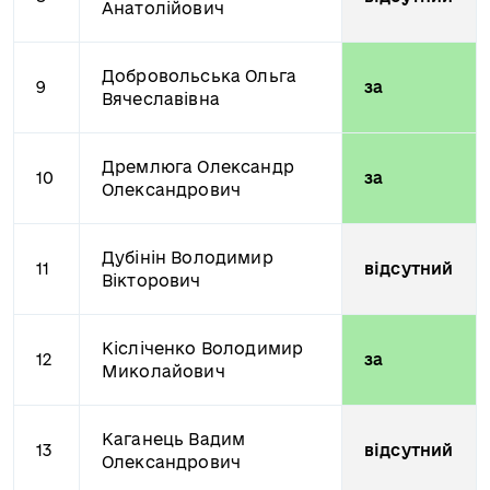
Анатолійович
Добровольська Ольга
9
за
Вячеславівна
Дремлюга Олександр
10
за
Олександрович
Дубінін Володимир
11
відсутний
Вікторович
Кісліченко Володимир
12
за
Миколайович
Каганець Вадим
13
відсутний
Олександрович