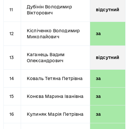
Дубінін Володимир
11
відсутний
Вікторович
Кісліченко Володимир
12
за
Миколайович
Каганець Вадим
13
відсутний
Олександрович
14
Коваль Тетяна Петрівна
за
15
Конєва Марина Іванівна
за
16
Кулиняк Марія Петрівна
за