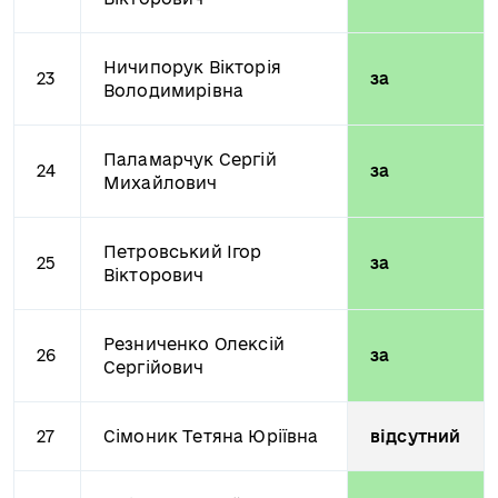
Ничипорук Вікторія
23
за
Володимирівна
Паламарчук Сергій
24
за
Михайлович
Петровський Ігор
25
за
Вікторович
Резниченко Олексій
26
за
Сергійович
27
Сімоник Тетяна Юріївна
відсутний