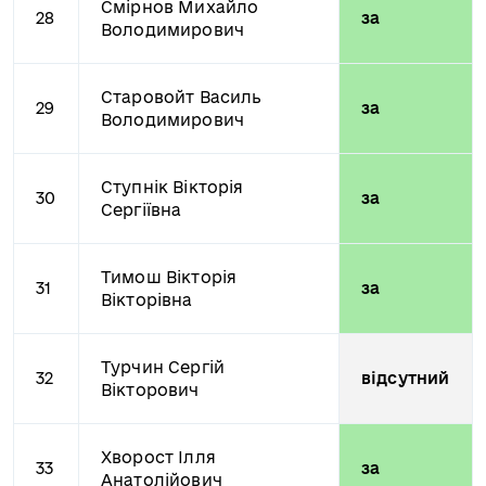
Смірнов Михайло
28
за
Володимирович
Старовойт Василь
29
за
Володимирович
Ступнік Вікторія
30
за
Сергіївна
Тимош Вікторія
31
за
Вікторівна
Турчин Сергій
32
відсутний
Вікторович
Хворост Ілля
33
за
Анатолійович