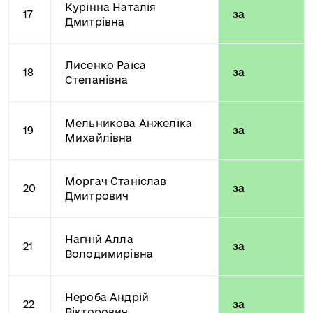
Курінна Наталія
17
за
Дмитрівна
Лисенко Раїса
18
за
Степанівна
Мельникова Анжеліка
19
за
Михайлівна
Моргач Станіслав
20
за
Дмитрович
Нагній Алла
21
за
Володимирівна
Нероба Андрій
22
за
Вікторович