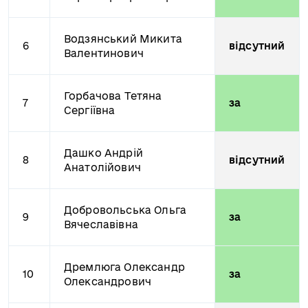
Водзянський Микита
6
відсутний
Валентинович
Горбачова Тетяна
7
за
Сергіївна
Дашко Андрій
8
відсутний
Анатолійович
Добровольська Ольга
9
за
Вячеславівна
Дремлюга Олександр
10
за
Олександрович