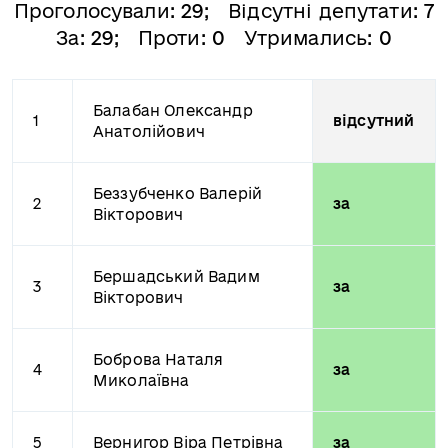
Проголосували:
29
; Відсутні депутати:
7
За:
29
; Проти:
0
Утримались:
0
Балабан Олександр
1
відсутний
Анатолійович
Беззубченко Валерій
2
за
Вікторович
Бершадський Вадим
3
за
Вікторович
Боброва Наталя
4
за
Миколаївна
5
Вернигор Віра Петрівна
за