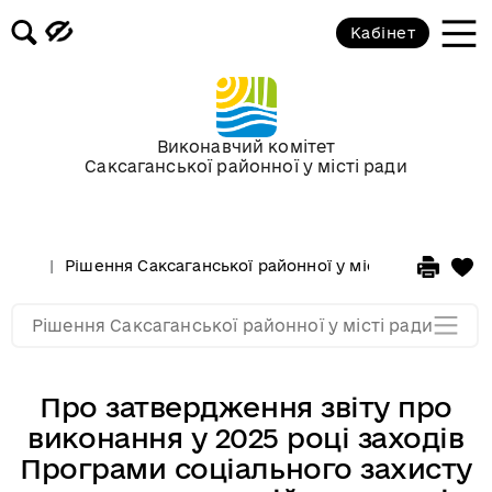
Кабінет
Сесії у 2013 році
Сесії у 2012 році
Виконавчий комітет
Саксаганської районної у місті ради
Сессії у 2011 році
Сессії у 2010 році
Рішення Саксаганської районної у місті ради
Сесі
Сессії у 2009 році
Рішення Саксаганської районної у місті ради
Про затвердження звіту про
виконання у 2025 році заходів
Програми соціального захисту