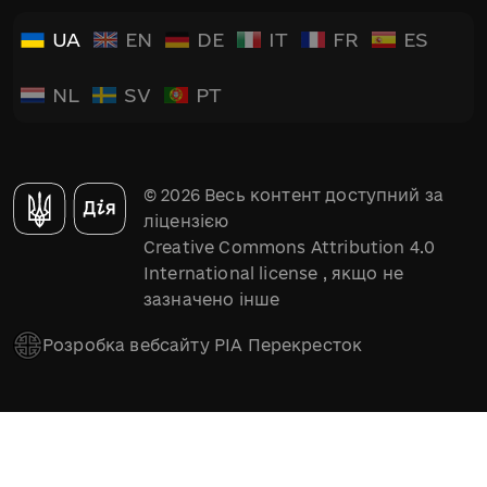
UA
EN
DE
IT
FR
ES
NL
SV
PT
© 2026 Весь контент доступний за
ліцензією
Creative Commons Attribution 4.0
International license
, якщо не
зазначено інше
Розробка вебсайту РІА Перекресток