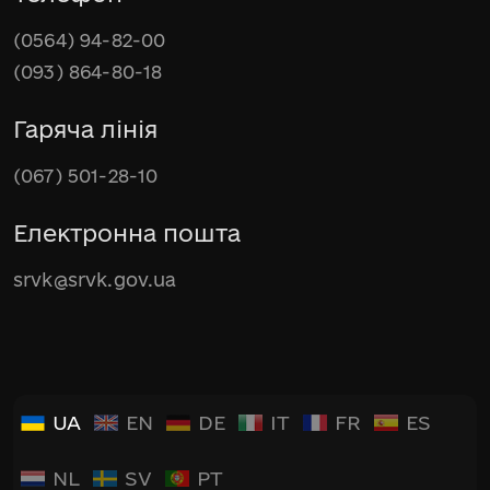
(0564) 94-82-00
(093) 864-80-18
Гаряча лінія
(067) 501-28-10
Електронна пошта
srvk@srvk.gov.ua
UA
EN
DE
IT
FR
ES
NL
SV
PT