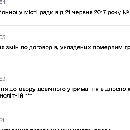
64
нної у місті ради від 21 червня 2017 року №
63
ня змін до договорів, укладених померлим гр.
62
ання договору довічного утримання відносно 
олітній ***
61