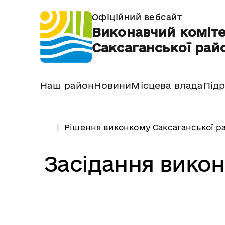
Офіційний вебсайт
Виконавчий коміте
Саксаганської райо
Наш район
Новини
Місцева влада
Підр
Рішення виконкому Саксаганської ра
Засідання викон