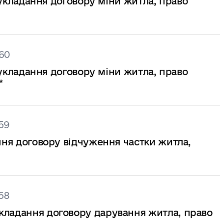
а укладання договору міни житла, право
260
а укладання договору міни житла, право
*
59
ання договору відчуження частки житла,
*
58
кладання договору дарування житла, право