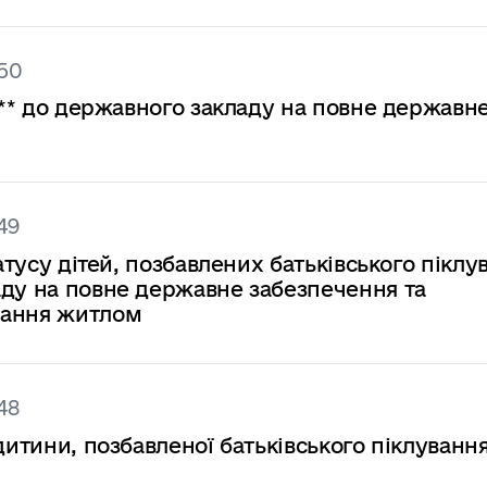
250
 *** до державного закладу на повне державн
49
атусу дітей, позбавлених батьківського піклу
аду на повне державне забезпечення та
вання житлом
48
дитини, позбавленої батьківського піклуванн