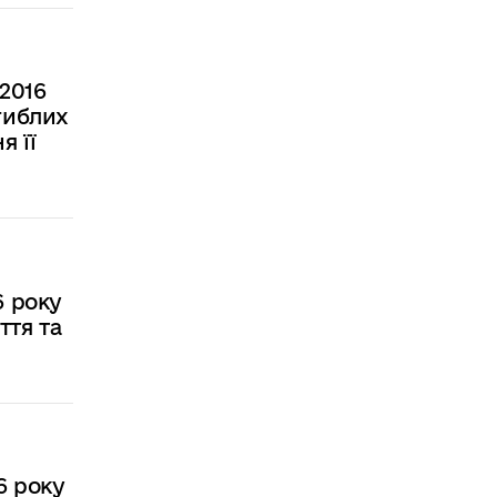
2016
гиблих
я її
6 року
ття та
6 року