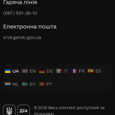
Гаряча лінія
(067) 501-28-10
Електронна пошта
srvk@srvk.gov.ua
UA
EN
DE
IT
FR
ES
NL
SV
PT
© 2026 Весь контент доступний за
ліцензією