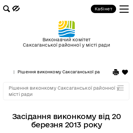
Кабінет
Засідання виконкому від 20
лютого 2013 року
Засідання виконкому від 16
січня 2013 року
Виконавчий комітет
Саксаганської районної у місті ради
Засідання за 2012 рік
Рішення виконкому Саксаганської районної у місті 
Засідання за 2011
Рішення виконкому Саксаганської районної у
Засідання за 2010
місті ради
Засідання виконкому від 20
березня 2013 року