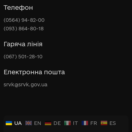
Телефон
(0564) 94-82-00
(093) 864-80-18
Гаряча лінія
(067) 501-28-10
Електронна пошта
srvk@srvk.gov.ua
UA
EN
DE
IT
FR
ES