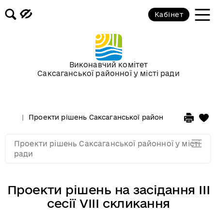
Кабінет
Проекти рішень на засідання IV
сесії VIII скликання
Проекти рішень на засідання III
сесії VIII скликання
Виконавчий комітет
Саксаганської районної у місті ради
Сесії в 2020 році
Проекти рішень Саксаганської районної у місті рад
Сесії в 2019 році
Проекти рішень Саксаганської районної у місті
Сесії в 2018 році
ради
Проекти рішень на засідання III
сесії VIII скликання