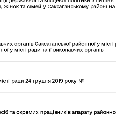
ії державної та місцевої політики з питань
, жінок та сімей у Саксаганському районі на
чих органів Саксаганської районної у місті 
ої у місті ради та її виконавчих органів
сті ради 24 грудня 2019 року №
сіб та окремих працівників апарату районно