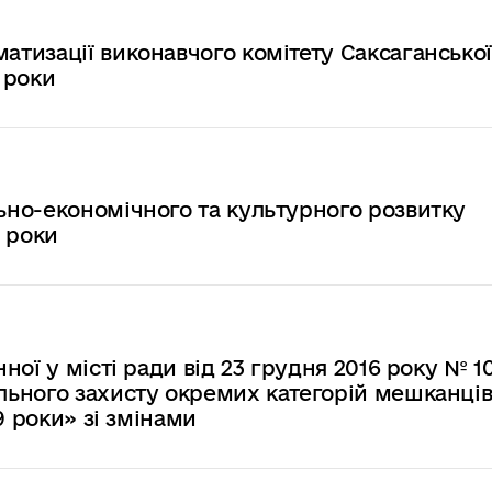
тизації виконавчого комітету Саксагансько
 роки
но-економічного та культурного розвитку
 роки
ої у місті ради від 23 грудня 2016 року № 1
ьного захисту окремих категорій мешканці
9 роки» зі змінами