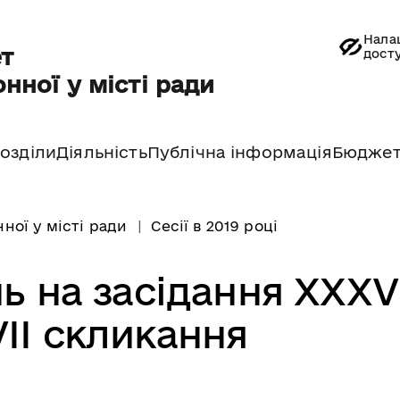
Нала
т
дост
нної у місті ради
озділи
Діяльність
Публічна інформація
Бюдже
ної у місті ради
Сесії в 2019 році
ь на засідання ХХХV
VII скликання