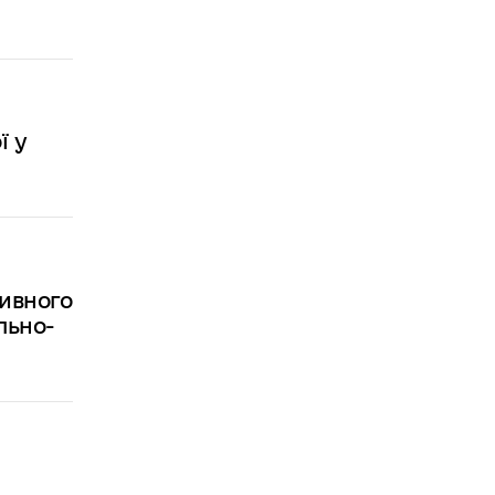
ї у
тивного
льно-