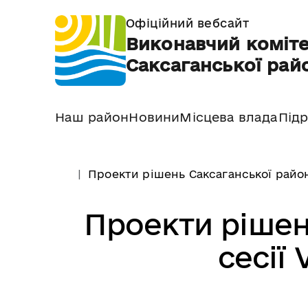
Офіційний вебсайт
Виконавчий коміте
Саксаганської райо
Наш район
Новини
Місцева влада
Підр
Проекти рішень Саксаганської район
Проекти рішен
сесії 