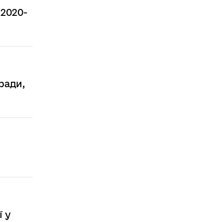
 2020-
ради,
ї у