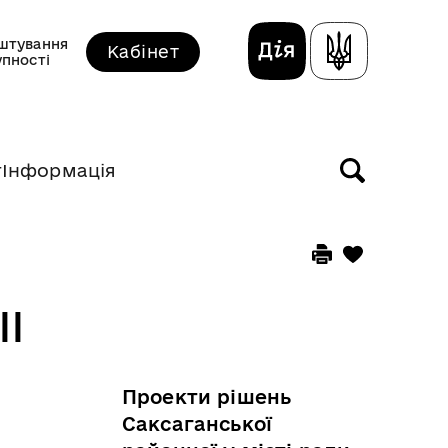
штування
Кабінет
упності
т
Інформація
II
Проекти рішень
Саксаганської