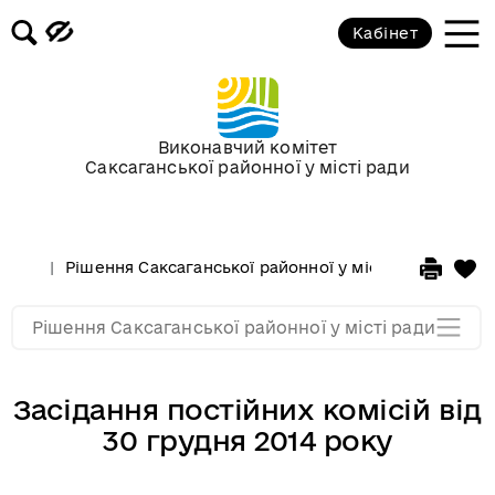
Кабінет
Сесії у 2013 році
Сесії у 2012 році
Виконавчий комітет
Саксаганської районної у місті ради
Сессії у 2011 році
Сессії у 2010 році
Рішення Саксаганської районної у місті ради
Сесі
Сессії у 2009 році
Рішення Саксаганської районної у місті ради
Засідання постійних комісій від
30 грудня 2014 року