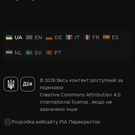
UA
EN
DE
IT
FR
ES
NL
SV
PT
© 2026 Весь контент доступний за
ліцензією
Creative Commons Attribution 4.0
International license
, якщо не
зазначено інше
Розробка вебсайту РІА Перекресток