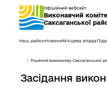
Офіційний вебсайт
Виконавчий коміте
Саксаганської райо
Наш район
Новини
Місцева влада
Підр
Рішення виконкому Саксаганської ра
Засідання викон