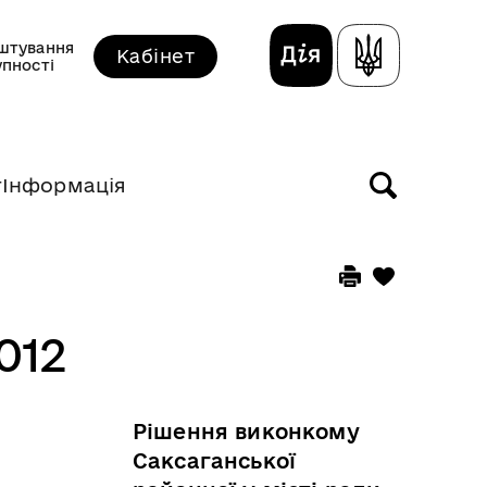
штування
Кабінет
упності
т
Інформація
012
Рішення виконкому
Саксаганської