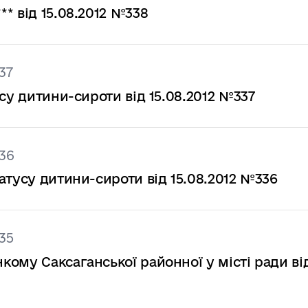
* від 15.08.2012 №338
37
су дитини-сироти від 15.08.2012 №337
36
атусу дитини-сироти від 15.08.2012 №336
35
ому Саксаганської районної у місті ради ві