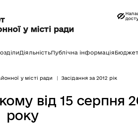
Нала
т
дост
нної у місті ради
озділи
Діяльність
Публічна інформація
Бюдже
йонної у місті ради
Засідання за 2012 рік
кому від 15 серпня 2
року