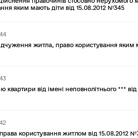
дійснення правочинів стосовно нерухомого 
ння яким мають діти від 15.08.2012 №345
44
ідчуження житла, право користування яким
43
 квартири від імені неповнолітнього *** від
42
права користування житлом від 15.08.2012 №