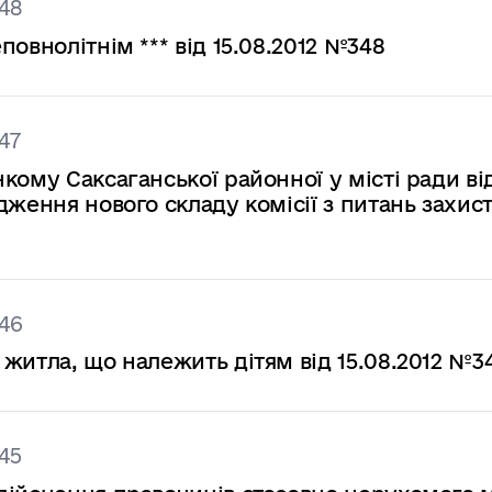
48
овнолітнім *** від 15.08.2012 №348
47
ому Саксаганської районної у місті ради від
дження нового складу комісії з питань захис
46
житла, що належить дітям від 15.08.2012 №3
45