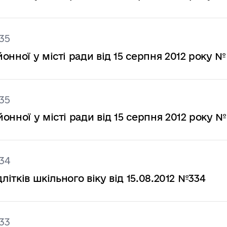
35
нної у місті ради від 15 серпня 2012 року №
35
нної у місті ради від 15 серпня 2012 року №
34
літків шкільного віку від 15.08.2012 №334
33