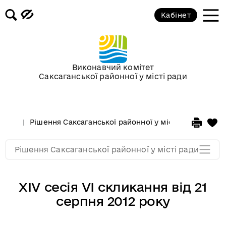
ХІІ сесія VI скликання від 23
Кабінет
березня 2012 року
ХІ сесія VI скликання від 27
січня 2012 року
Виконавчий комітет
Саксаганської районної у місті ради
Сессії у 2011 році
Сессії у 2010 році
Рішення Саксаганської районної у місті ради
Сесі
Сессії у 2009 році
Рішення Саксаганської районної у місті ради
XIV сесія VI скликання від 21
серпня 2012 року