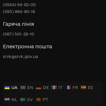
(0564) 94-82-00
(093) 864-80-18
Гаряча лінія
(067) 501-28-10
Електронна пошта
srvk@srvk.gov.ua
UA
EN
DE
IT
FR
ES
NL
SV
PT