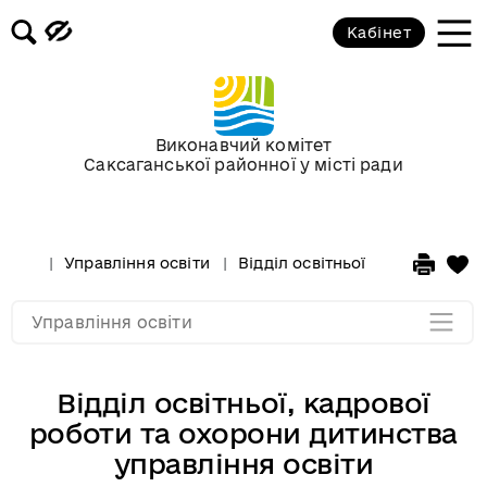
Відділ позашкільної, виховної та
Кабінет
суспільно-просвітницької роботи
управління освіти
Основні завдання та функції
Виконавчий комітет
відділу
Саксаганської районної у місті ради
Законодавчі акти, якими керується
відділ
Управління освіти
Відділ освітньої, кадрової ро
Мапа розділу
Управління освіти
Відділ освітньої, кадрової
роботи та охорони дитинства
управління освіти