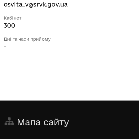
osvita_v@srvk.gov.ua
Кабінет
300
Дні та часи прийому
-
Мапа сайту